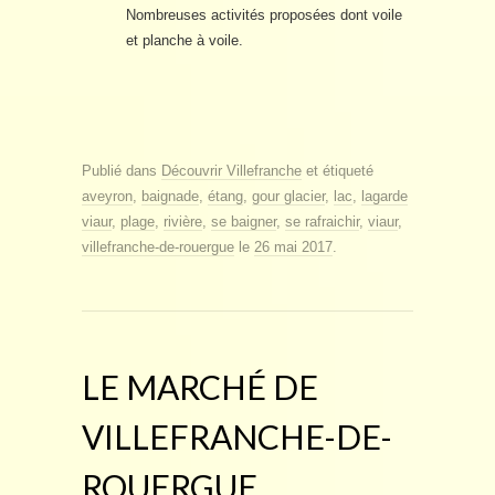
Nombreuses activités proposées dont voile
et planche à voile.
Publié dans
Découvrir Villefranche
et étiqueté
aveyron
,
baignade
,
étang
,
gour glacier
,
lac
,
lagarde
viaur
,
plage
,
rivière
,
se baigner
,
se rafraichir
,
viaur
,
villefranche-de-rouergue
le
26 mai 2017
.
LE MARCHÉ DE
VILLEFRANCHE-DE-
ROUERGUE