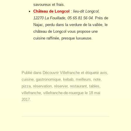
savoureux et frais.
Château de Longcol
:
lieu-dit Longcol,
12270 La Fouillade, 05 65 81 56 04.
Près de
Najac, perdu dans la verdure de la vallée, le
château de Longcol vous propose une
cuisine raffinée, presque luxueuse.
Publié dans
Découvrir Villefranche
et étiqueté
avis
,
cuisine
,
gastronomique
,
kebab
,
meilleurs
,
note
,
pizza
,
réservation
,
réserver
,
restaurant
,
tables
,
villefranche
,
villefranche-de-rouergue
le
18 mai
2017
.