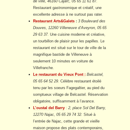
de ville, 46160 Cajarc, 05 65 11 61 87.
Restaurant gastronomique et créatif, une
excellente adresse à ne surtout pas rater.
Restaurant Arts&Galets
:
3 Boulevard des
Douves, 12260 Villeneuve d’Aveyron, 05 65
29 63 37.
Une cuisine moderne et créative,
un tourbillon de plaisir pour les papilles. Le
restaurant est situé sur le tour de ville de la
magnifique bastide de Villeneuve à
seulement 10 minutes en voiture de
Villefranche.
Le restaurant du Vieux Pont :
Belcastel,
05 65 64 52 29.
Célèbre restaurant étoilé
tenu par les soeurs Fagegaltier, au pied du
somptueux village de Belcastel. Réservation
obligatoire, suffisamment à l’avance.
L’oustal del Barry
:
2, place Sol Del Barry,
12270 Najac, 05 65 29 74 32.
Situé à
l’entrée de Najac, cette grande et vieille
maison propose des plats contemporains,