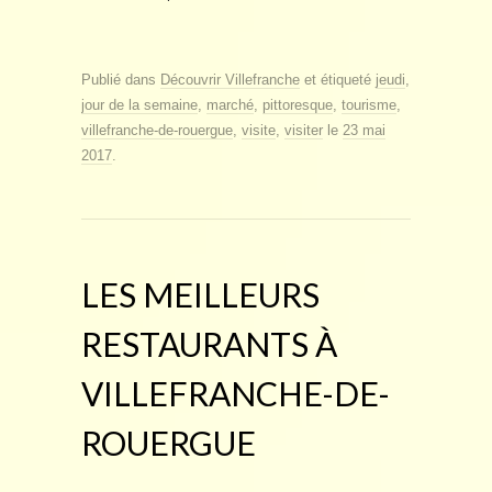
Publié dans
Découvrir Villefranche
et étiqueté
jeudi
,
jour de la semaine
,
marché
,
pittoresque
,
tourisme
,
villefranche-de-rouergue
,
visite
,
visiter
le
23 mai
2017
.
LES MEILLEURS
RESTAURANTS À
VILLEFRANCHE-DE-
ROUERGUE