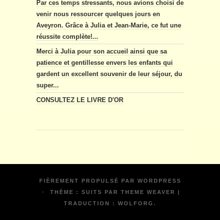
Par ces temps stressants, nous avions choisi de
venir nous ressourcer quelques jours en
Aveyron. Grâce à Julia et Jean-Marie, ce fut une
réussite complète!...
Merci à Julia pour son accueil ainsi que sa
patience et gentillesse envers les enfants qui
gardent un excellent souvenir de leur séjour, du
super...
CONSULTEZ LE LIVRE D'OR
FIÈREMENT PROPULSÉ PAR
WORDPRESS
·
THÈME : SUITS PAR
THEME WEAVER
|
TRADUCTION :
WOLFORG
.