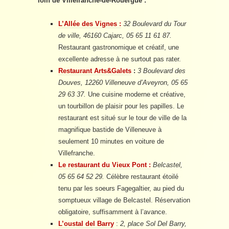
loin de Villefranche-de-Rouergue :
L’Allée des Vignes :
32 Boulevard du Tour
de ville, 46160 Cajarc, 05 65 11 61 87.
Restaurant gastronomique et créatif, une
excellente adresse à ne surtout pas rater.
Restaurant Arts&Galets
:
3 Boulevard des
Douves, 12260 Villeneuve d’Aveyron, 05 65
29 63 37.
Une cuisine moderne et créative,
un tourbillon de plaisir pour les papilles. Le
restaurant est situé sur le tour de ville de la
magnifique bastide de Villeneuve à
seulement 10 minutes en voiture de
Villefranche.
Le restaurant du Vieux Pont :
Belcastel,
05 65 64 52 29.
Célèbre restaurant étoilé
tenu par les soeurs Fagegaltier, au pied du
somptueux village de Belcastel. Réservation
obligatoire, suffisamment à l’avance.
L’oustal del Barry
:
2, place Sol Del Barry,