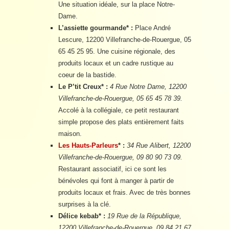
Une situation idéale, sur la place Notre-
Dame.
L’assiette gourmande* :
Place André
Lescure, 12200 Villefranche-de-Rouergue, 05
65 45 25 95. Une cuisine régionale, des
produits locaux et un cadre rustique au
coeur de la bastide.
Le P’tit Creux* :
4 Rue Notre Dame, 12200
Villefranche-de-Rouergue, 05 65 45 78 39.
Accolé à la collégiale, ce petit restaurant
simple propose des plats entièrement faits
maison.
Les Hauts-Parleurs
* :
34 Rue Alibert, 12200
Villefranche-de-Rouergue, 09 80 90 73 09.
Restaurant associatif, ici ce sont les
bénévoles qui font à manger à partir de
produits locaux et frais. Avec de très bonnes
surprises à la clé.
Délice kebab* :
19 Rue de la République,
12200 Villefranche-de-Rouergue, 09 84 21 67