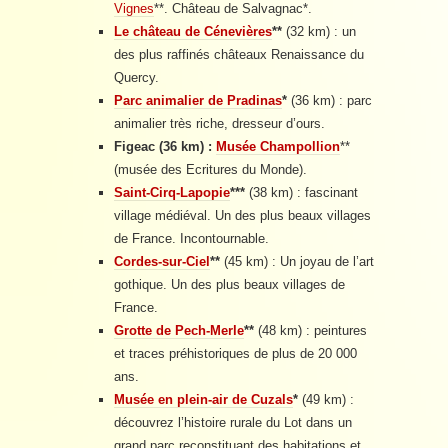
Vignes
**. Château de Salvagnac*.
Le château de Cénevières
**
(32 km) : un
des plus raffinés châteaux Renaissance du
Quercy.
Parc animalier de Pradinas
*
(36 km) : parc
animalier très riche, dresseur d’ours.
Figeac (36 km) :
Musée Champollion
**
(musée des Ecritures du Monde).
Saint-Cirq-Lapopie
***
(38 km) : fascinant
village médiéval. Un des plus beaux villages
de France. Incontournable.
Cordes-sur-Ciel
**
(45 km) : Un joyau de l’art
gothique. Un des plus beaux villages de
France.
Grotte de Pech-Merle
**
(48 km) : peintures
et traces préhistoriques de plus de 20 000
ans.
Musée en plein-air de Cuzals
*
(49 km) :
découvrez l’histoire rurale du Lot dans un
grand parc reconstituant des habitations et