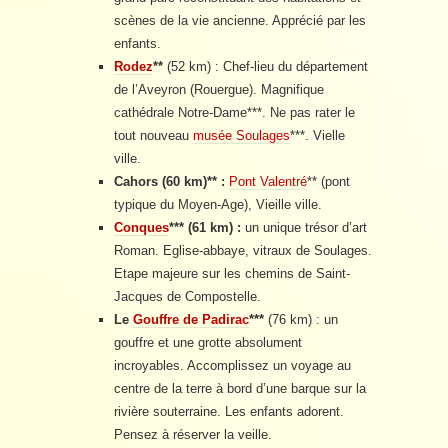
scènes de la vie ancienne. Apprécié par les
enfants.
Rodez
**
(52 km) : Chef-lieu du département
de l’Aveyron (Rouergue). Magnifique
cathédrale Notre-Dame***. Ne pas rater le
tout nouveau
musée Soulages
***. Vielle
ville.
Cahors (60 km)
**
:
Pont Valentré
** (pont
typique du Moyen-Age), Vieille ville.
Conques
***
(61 km) :
un unique trésor d’art
Roman. Eglise-abbaye, vitraux de Soulages.
Etape majeure sur les chemins de Saint-
Jacques de Compostelle.
Le
Gouffre de Padirac
***
(76 km) : un
gouffre et une grotte absolument
incroyables. Accomplissez un voyage au
centre de la terre à bord d’une barque sur la
rivière souterraine. Les enfants adorent.
Pensez à réserver la veille.